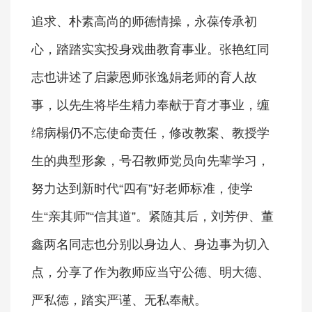
追求、朴素高尚的师德情操，永葆传承初
心，踏踏实实投身戏曲教育事业。张艳红同
志也讲述了启蒙恩师张逸娟老师的育人故
事，以先生将毕生精力奉献于育才事业，缠
绵病榻仍不忘使命责任，修改教案、教授学
生的典型形象，号召教师党员向先辈学习，
努力达到新时代“四有”好老师标准，使学
生“亲其师”“信其道”。紧随其后，刘芳伊、董
鑫两名同志也分别以身边人、身边事为切入
点，分享了作为教师应当守公德、明大德、
严私德，踏实严谨、无私奉献。