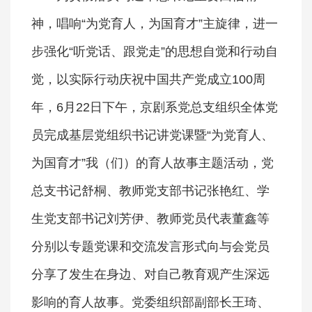
神，唱响“为党育人，为国育才”主旋律，进一
步强化“听党话、跟党走”的思想自觉和行动自
觉，以实际行动庆祝中国共产党成立100周
年，6月22日下午，京剧系党总支组织全体党
员完成基层党组织书记讲党课暨“为党育人、
为国育才”我（们）的育人故事主题活动，党
总支书记舒桐、教师党支部书记张艳红、学
生党支部书记刘芳伊、教师党员代表董鑫等
分别以专题党课和交流发言形式向与会党员
分享了发生在身边、对自己教育观产生深远
影响的育人故事。党委组织部副部长王琦、