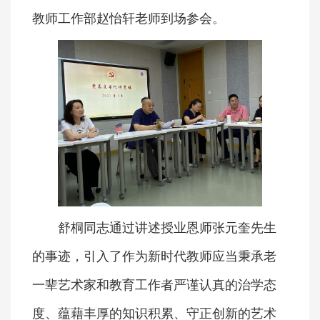
教师工作部赵怡轩老师到场参会。
舒桐同志通过讲述授业恩师张元奎先生
的事迹，引入了作为新时代教师应当秉承老
一辈艺术家和教育工作者严谨认真的治学态
度、蕴藉丰厚的知识积累、守正创新的艺术