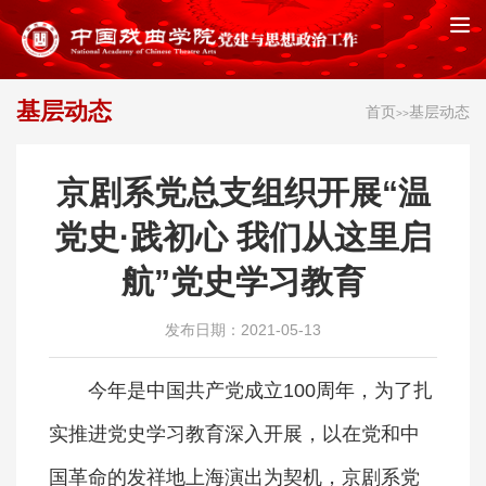
基层动态
首页
基层动态
>>
京剧系党总支组织开展“温
党史·践初心 我们从这里启
航”党史学习教育
发布日期：2021-05-13
今年是中国共产党成立100周年，为了扎
实推进党史学习教育深入开展，以在党和中
国革命的发祥地上海演出为契机，京剧系党