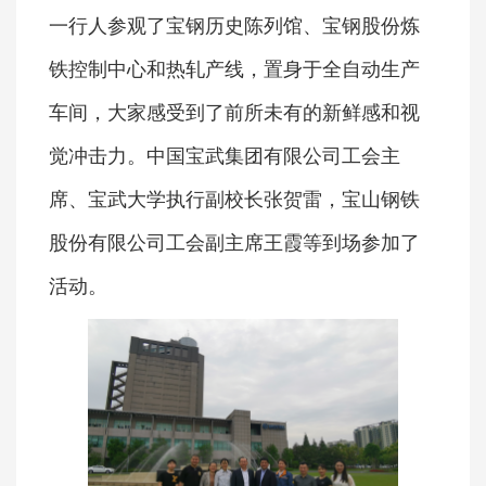
一行人参观了宝钢历史陈列馆、宝钢股份炼
铁控制中心和热轧产线，置身于全自动生产
车间，大家感受到了前所未有的新鲜感和视
觉冲击力。中国宝武集团有限公司工会主
席、宝武大学执行副校长张贺雷，宝山钢铁
股份有限公司工会副主席王霞等到场参加了
活动。