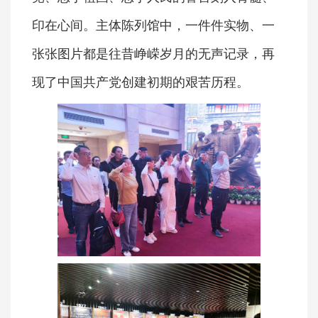
印在心间。主体陈列馆中，一件件实物、一
张张图片都是往昔峥嵘岁月的无声记录，再
现了中国共产党创建初期的艰苦历程。