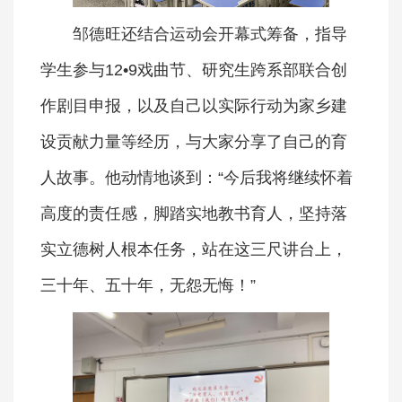
邹德旺还结合运动会开幕式筹备，指导
学生参与12•9戏曲节、研究生跨系部联合创
作剧目申报，以及自己以实际行动为家乡建
设贡献力量等经历，与大家分享了自己的育
人故事。他动情地谈到：“今后我将继续怀着
高度的责任感，脚踏实地教书育人，坚持落
实立德树人根本任务，站在这三尺讲台上，
三十年、五十年，无怨无悔！”