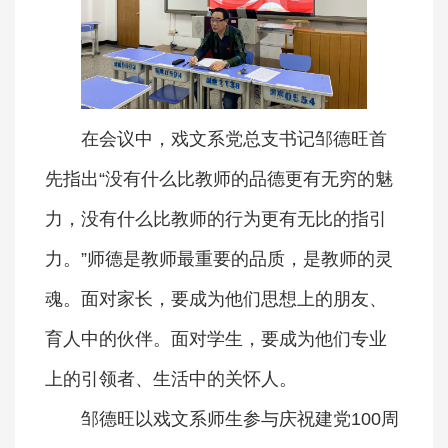
在会议中，戏文系党总支书记邹德旺首
先指出“没有什么比教师的品德更有无穷的魅
力，没有什么比教师的行为更有无比的指引
力。”师德是教师最重要的品质，是教师的灵
魂。面对家长，要成为他们思想上的朋友、
育人中的伙伴。面对学生，要成为他们专业
上的引领者、生活中的关怀人。
邹德旺以戏文系师生参与庆祝建党100周