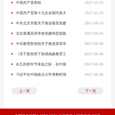
永远奋斗
中国共产党章程
2017-11-10
中国共产党第十九次全国代表大
2017-11-10
会报告
中共北京市委关于推进基层党建
2017-09-15
工作创新的意见
北京普通高等学校党建和思想政
2017-09-15
治工作基本标准检查参考手册
中共教育部党组关于推进高等学
2017-06-05
(2017年4月)
校“两学一做”学习教育常态化制
《关于新形势下加强戏曲教育工
2017-06-05
度化的实施意见
作的意见》
在五四青年节来临之际，在中国
2017-05-16
政法大学建校65周年前夕，中共
习近平在中国政法大学考察时强
2017-05-06
中央总书记、国家主席、中央军
调 立德树人德法兼修抓好法治人
上一页
下一页
委主席习近平3日上午来到中国政
才培养 励志勤学刻苦磨炼促进青
法大学考察。习近平代表党中
年成长进步