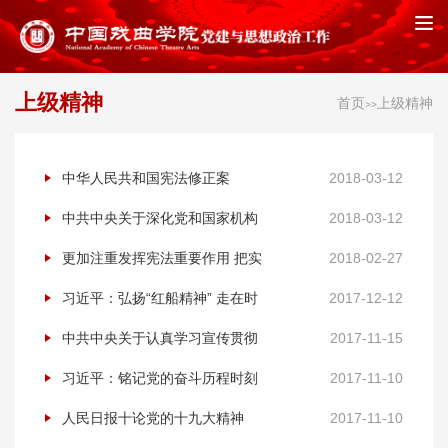
上级精神
首页
上级精神
>>
中华人民共和国宪法修正案
2018-03-12
中共中央关于深化党和国家机构
2018-03-12
改革的决定
更加注重发挥宪法重要作用 把实
2018-02-27
施宪法提高到新的水平
习近平：弘扬“红船精神” 走在时
2017-12-12
代前列
中共中央关于认真学习宣传贯彻
2017-11-15
党的十九大精神的决定
习近平：铭记党的奋斗历程时刻
2017-11-10
不忘初心 担当党的崇高使命矢志
人民日报十论党的十九大精神
2017-11-10